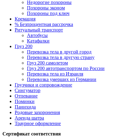
Недорогие похороны
Похороны эконом
Похороны под ключ
Кремация
% Безпроцентная рассрочка
Ритуальный транспорт
Автобусы
Катафалки
Груз 200
Перевозка тела в другой город
Перевозка тела в другую страну
Груз 200 самолетом
Груз 200 автотранспортом по России
Перевозка тела из Израиля
Перевозка умерших из Германии
Грузчики и сопровождение
Сингуматор
Отпевание
Поминки
Панихида
Родовые захоронения
Аренда шатра
Траурное оформление
Сертификат соответствия