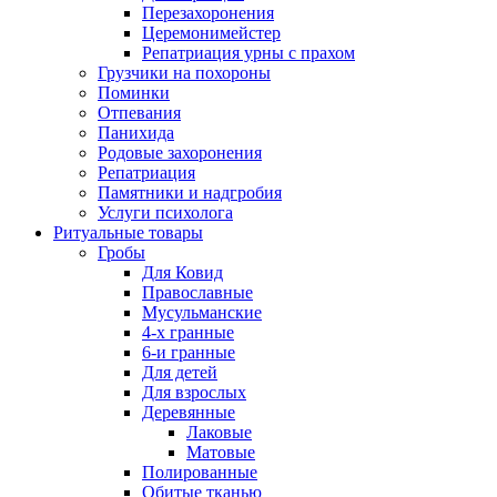
Перезахоронения
Церемонимейстер
Репатриация урны с прахом
Грузчики на похороны
Поминки
Отпевания
Панихида
Родовые захоронения
Репатриация
Памятники и надгробия
Услуги психолога
Ритуальные товары
Гробы
Для Ковид
Православные
Мусульманские
4-х гранные
6-и гранные
Для детей
Для взрослых
Деревянные
Лаковые
Матовые
Полированные
Обитые тканью