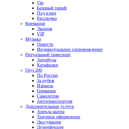
Vip
Базовый тариф
Под ключ
Рассрочка
Кремация
Эконом
VIP
Музыка
Оркестр
Индивидуальное сопровождение
Ритуальный транспорт
Автобусы
Катафалки
Груз 200
По России
За рубеж
Израиль
Германия
Самолетом
Автотранспортом
Дополнительные услуги
Аренда шатра
Траурное оформление
Эксгумация
Дезинфекция