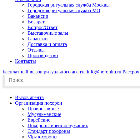
Городская ритуальная служба Москвы
Городская ритуальная служба МО
Вакансии
Возврат
Вопрос/Ответ
Выставочные залы
Гарантии
Доставка и оплата
Отзывы
Производство
Контакты
Бесплатный вызов ритуального агента
info@horonim.ru
Рассроч
Search
for:
Вызов агента
Организация похорон
Православные
Мусульманские
Еврейские
Похороны военнослужащих
Стандарт похороны
Vip-похороны