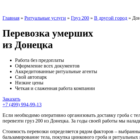
Главная
»
Ритуальные услуги
»
Груз 200
»
В другой город
»
До
Перевозка умерших
из Донецка
Работа без предоплаты
Оформление всех документов
Аккредитованные ритуальные агенты
Свой автопарк
Низкие цены
Четкая и слаженная работа компании
Заказать
+7 (499) 994-99-13
Если необходимо оперативно организовать доставку гроба с те
перевезти груз 200 из Донецка. За годы своей работы мы нала
Стоимость перевозки определяется рядом факторов – выбранны
бальзамирование тела, покупка цинкового гроба и ритуальных 