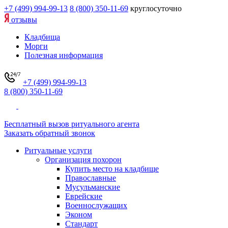
+7 (499) 994-99-13
8 (800) 350-11-69
круглосуточно
отзывы
Кладбища
Морги
Полезная информация
+7 (499) 994-99-13
8 (800) 350-11-69
Бесплатный вызов ритуального агента
Заказать обратный звонок
Ритуальные услуги
Организация похорон
Купить место на кладбище
Православные
Мусульманские
Еврейские
Военнослужащих
Эконом
Стандарт