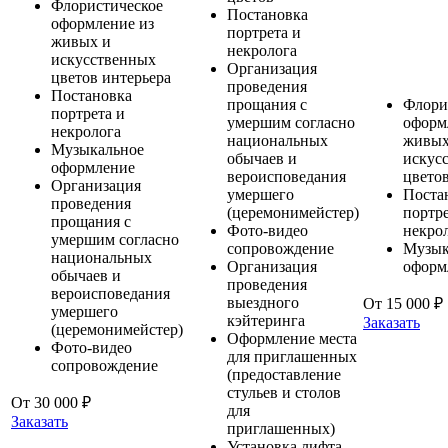
Флористическое
Постановка
оформление из
портрета и
живых и
некролога
искусственных
Организация
цветов интерьера
проведения
Постановка
прощания с
Флори
портрета и
умершим согласно
оформ
некролога
национальных
живых
Музыкальное
обычаев и
искус
оформление
вероисповедания
цвето
Организация
умершего
Поста
проведения
(церемонимейстер)
портре
прощания с
Фото-видео
некро
умершим согласно
сопровождение
Музык
национальных
Организация
оформ
обычаев и
проведения
вероисповедания
выездного
От 15 000 ₽
умершего
кэйтеринга
Заказать
(церемонимейстер)
Оформление места
Фото-видео
для приглашенных
сопровождение
(предоставление
стульев и столов
От 30 000 ₽
для
Заказать
приглашенных)
Установка лифта