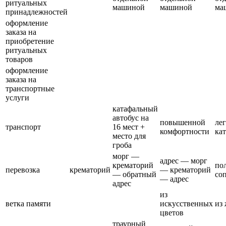
ритуальных
машиной
машиной
ма
принадлежностей
оформление
заказа на
приобретение
ритуальных
товаров
оформление
заказа на
транспортные
услуги
катафальный
автобус на
повышенной
ле
транспорт
16 мест +
комфортности
ка
место для
гроба
морг —
адрес — морг
крематорий
по
перевозка
крематорий
— крематорий
— обратный
со
— адрес
адрес
из
ветка памяти
искусственных
из
цветов
траурный