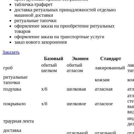
табличка-трафарет
доставка ритуальных принадлежностей отдельно
машиной доставки
ритуальные тапочки
оформление заказа на приобретение ритуальных
товаров
оформление заказа на транспортные услуги
заказ нового захоронения
Заказать
Базовый
Эконом
Стандарт
обитый
обитый
ла
гроб
лакированный
шелком
атласом
ти
ритуальные
кожзам
ко
тапочки
подушка
х/б
шелковая
атласная
ат
ат
сте
покрывало
х/б
шелковое
атласное
вы
ви
ин
траурная лента
ди
доставка
отдельной
отдельной
от