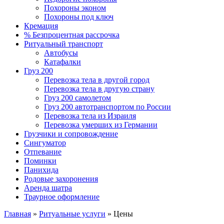
Похороны эконом
Похороны под ключ
Кремация
% Безпроцентная рассрочка
Ритуальный транспорт
Автобусы
Катафалки
Груз 200
Перевозка тела в другой город
Перевозка тела в другую страну
Груз 200 самолетом
Груз 200 автотранспортом по России
Перевозка тела из Израиля
Перевозка умерших из Германии
Грузчики и сопровождение
Сингуматор
Отпевание
Поминки
Панихида
Родовые захоронения
Аренда шатра
Траурное оформление
Главная
»
Ритуальные услуги
»
Цены