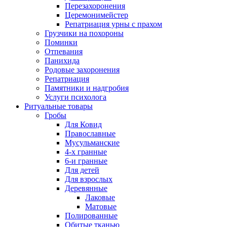
Перезахоронения
Церемонимейстер
Репатриация урны с прахом
Грузчики на похороны
Поминки
Отпевания
Панихида
Родовые захоронения
Репатриация
Памятники и надгробия
Услуги психолога
Ритуальные товары
Гробы
Для Ковид
Православные
Мусульманские
4-х гранные
6-и гранные
Для детей
Для взрослых
Деревянные
Лаковые
Матовые
Полированные
Обитые тканью