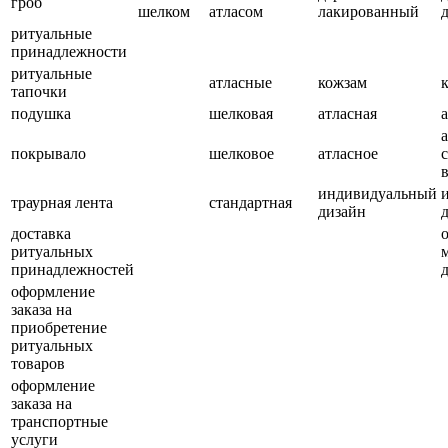
гроб
шелком
атласом
лакированный
ритуальные
принадлежности
ритуальные
атласные
кожзам
тапочки
подушка
шелковая
атласная
покрывало
шелковое
атласное
индивидуальный
траурная лента
стандартная
дизайн
доставка
ритуальных
принадлежностей
оформление
заказа на
приобретение
ритуальных
товаров
оформление
заказа на
транспортные
услуги