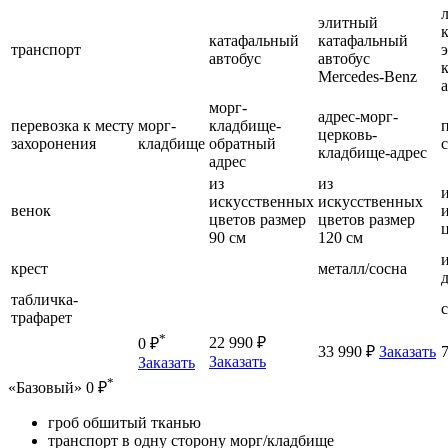
элитный
катафальный
катафальный
транспорт
автобус
автобус
Mercedes-Benz
морг-
адрес-морг-
перевозка к месту
морг-
кладбище-
церковь-
захоронения
кладбище
обратный
кладбище-адрес
адрес
из
из
искусственных
искусственных
венок
цветов размер
цветов размер
90 см
120 см
крест
металл/сосна
табличка-
трафарет
*
22 990 ₽
0 ₽
33 990 ₽
Заказать
Заказать
Заказать
*
«Базовый»
0 ₽
гроб обшитый тканью
транспорт в одну сторону морг/кладбище