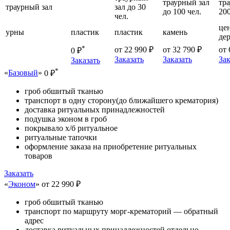
траурный зал
тр
траурный зал
зал до 30
до 100 чел.
200
чел.
це
урны
пластик
пластик
камень
де
*
от 22 990 ₽
от 32 790 ₽
от 
0 ₽
Заказать
Заказать
Зак
Заказать
*
«
Базовый
»
0 ₽
гроб обшитый тканью
транспорт в одну сторону(до ближайшего крематория)
доставка ритуальных принадлежностей
подушка эконом в гроб
покрывало х/б ритуальное
ритуальные тапочки
оформление заказа на приобретение ритуальных
товаров
Заказать
«
Эконом
»
от 22 990 ₽
гроб обшитый тканью
транспорт по маршруту морг-крематорий — обратный
адрес
доставка ритуальных принадлежностей отдельно