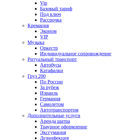
Vip
Базовый тариф
Под ключ
Рассрочка
Кремация
Эконом
VIP
Музыка
Оркестр
Индивидуальное сопровождение
Ритуальный транспорт
Автобусы
Катафалки
Груз 200
По России
За рубеж
Израиль
Германия
Самолетом
Автотранспортом
Дополнительные услуги
Аренда шатра
Траурное оформление
Эксгумация
Дезинфекция