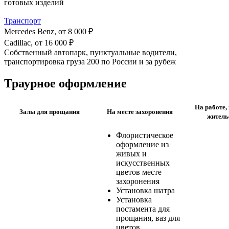
готовых изделий
Транспорт
Mercedes Benz, от
8 000 ₽
Cadillac, от
16 000 ₽
Собственный автопарк, пунктуальные водители,
транспортировка груза 200 по России и за рубеж
Траурное оформление
На работе,
Залы для прощания
На месте захоронения
житель
Флористическое
оформление из
живых и
искусственных
цветов месте
захоронения
Установка шатра
Установка
постамента для
прощания, ваз для
цветов