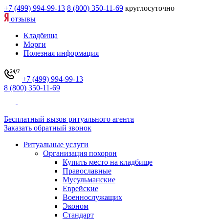
+7 (499) 994-99-13
8 (800) 350-11-69
круглосуточно
отзывы
Кладбища
Морги
Полезная информация
+7 (499) 994-99-13
8 (800) 350-11-69
Бесплатный вызов ритуального агента
Заказать обратный звонок
Ритуальные услуги
Организация похорон
Купить место на кладбище
Православные
Мусульманские
Еврейские
Военнослужащих
Эконом
Стандарт