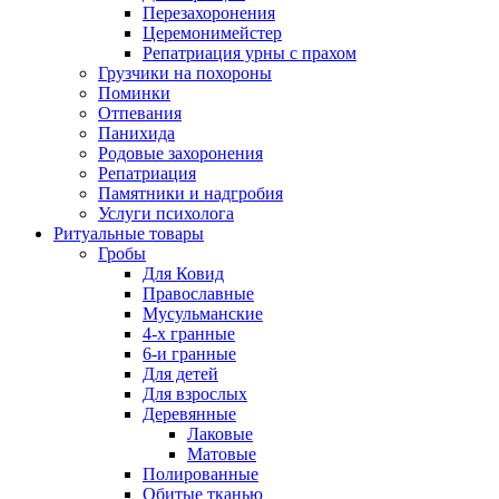
Перезахоронения
Церемонимейстер
Репатриация урны с прахом
Грузчики на похороны
Поминки
Отпевания
Панихида
Родовые захоронения
Репатриация
Памятники и надгробия
Услуги психолога
Ритуальные товары
Гробы
Для Ковид
Православные
Мусульманские
4-х гранные
6-и гранные
Для детей
Для взрослых
Деревянные
Лаковые
Матовые
Полированные
Обитые тканью