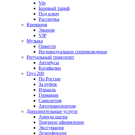
Vip
Базовый тариф
Под ключ
Рассрочка
Кремация
Эконом
VIP
Музыка
Оркестр
Индивидуальное сопровождение
Ритуальный транспорт
Автобусы
Катафалки
Груз 200
По России
За рубеж
Израиль
Германия
Самолетом
Автотранспортом
Дополнительные услуги
Аренда шатра
Траурное оформление
Эксгумация
Дезинфекция