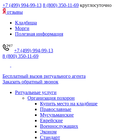
+7 (499) 994-99-13
8 (800) 350-11-69
круглосуточно
отзывы
Кладбища
Морги
Полезная информация
+7 (499) 994-99-13
8 (800) 350-11-69
Бесплатный вызов ритуального агента
Заказать обратный звонок
Ритуальные услуги
Организация похорон
Купить место на кладбище
Православные
Мусульманские
Еврейские
Военнослужащих
Эконом
Стандарт