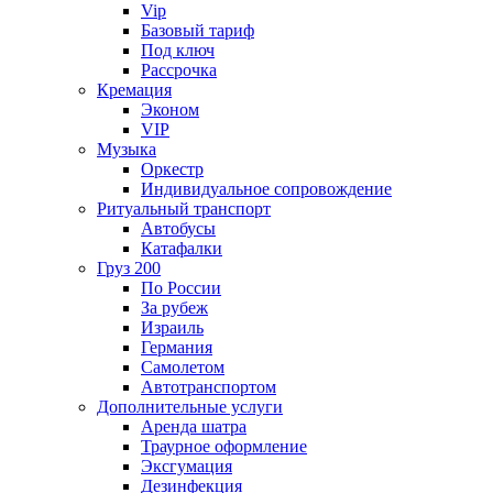
Vip
Базовый тариф
Под ключ
Рассрочка
Кремация
Эконом
VIP
Музыка
Оркестр
Индивидуальное сопровождение
Ритуальный транспорт
Автобусы
Катафалки
Груз 200
По России
За рубеж
Израиль
Германия
Самолетом
Автотранспортом
Дополнительные услуги
Аренда шатра
Траурное оформление
Эксгумация
Дезинфекция