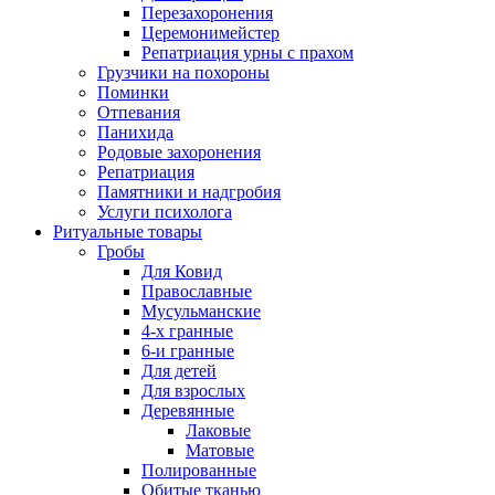
Перезахоронения
Церемонимейстер
Репатриация урны с прахом
Грузчики на похороны
Поминки
Отпевания
Панихида
Родовые захоронения
Репатриация
Памятники и надгробия
Услуги психолога
Ритуальные товары
Гробы
Для Ковид
Православные
Мусульманские
4-х гранные
6-и гранные
Для детей
Для взрослых
Деревянные
Лаковые
Матовые
Полированные
Обитые тканью