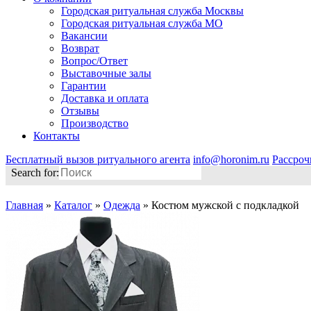
Городская ритуальная служба Москвы
Городская ритуальная служба МО
Вакансии
Возврат
Вопрос/Ответ
Выставочные залы
Гарантии
Доставка и оплата
Отзывы
Производство
Контакты
Бесплатный вызов ритуального агента
info@horonim.ru
Рассроч
Search for:
Главная
»
Каталог
»
Одежда
»
Костюм мужской с подкладкой