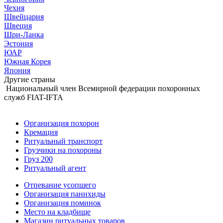
Чехия
Швейцария
Швеция
Шри-Ланка
Эстония
ЮАР
Южная Корея
Япония
Другие страны
Национальный член Всемирной федерации похоронных
служб FIAT-IFTA
Организация похорон
Кремация
Ритуальный транспорт
Грузчики на похороны
Груз 200
Ритуальный агент
Отпевание усопшего
Организация панихиды
Организация поминок
Место на кладбище
Магазин ритуальных товаров