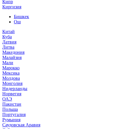
Кипр
Киргизия
Бишкек
Ош
Китай
Куба
Латвия
Литва
Македония
Малайзия
Мали
Марокко
Мексика
Молдова
Монголия
Нидерланды
Норвегия
ОАЭ
Пакистан
Польша
Португалия
Румыния
Саудовская Аравия