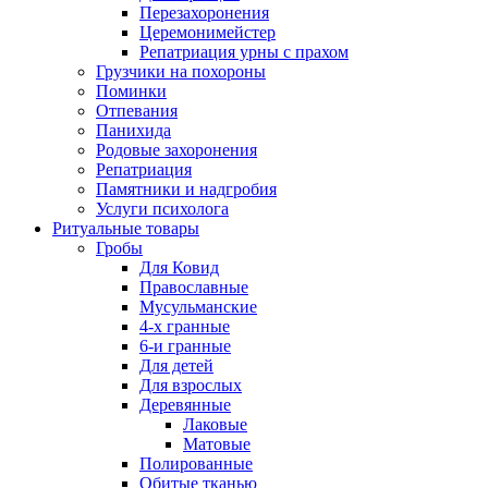
Перезахоронения
Церемонимейстер
Репатриация урны с прахом
Грузчики на похороны
Поминки
Отпевания
Панихида
Родовые захоронения
Репатриация
Памятники и надгробия
Услуги психолога
Ритуальные товары
Гробы
Для Ковид
Православные
Мусульманские
4-х гранные
6-и гранные
Для детей
Для взрослых
Деревянные
Лаковые
Матовые
Полированные
Обитые тканью