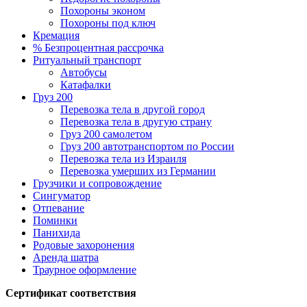
Похороны эконом
Похороны под ключ
Кремация
% Безпроцентная рассрочка
Ритуальный транспорт
Автобусы
Катафалки
Груз 200
Перевозка тела в другой город
Перевозка тела в другую страну
Груз 200 самолетом
Груз 200 автотранспортом по России
Перевозка тела из Израиля
Перевозка умерших из Германии
Грузчики и сопровождение
Сингуматор
Отпевание
Поминки
Панихида
Родовые захоронения
Аренда шатра
Траурное оформление
Сертификат соответствия