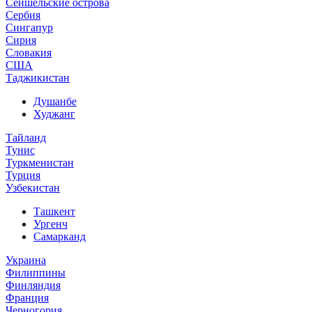
Сейшельские острова
Сербия
Сингапур
Сирия
Словакия
США
Таджикистан
Душанбе
Худжанг
Тайланд
Тунис
Туркменистан
Турция
Узбекистан
Ташкент
Ургенч
Самарканд
Украина
Филиппины
Финляндия
Франция
Черногория