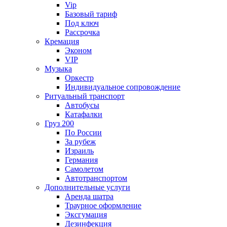
Vip
Базовый тариф
Под ключ
Рассрочка
Кремация
Эконом
VIP
Музыка
Оркестр
Индивидуальное сопровождение
Ритуальный транспорт
Автобусы
Катафалки
Груз 200
По России
За рубеж
Израиль
Германия
Самолетом
Автотранспортом
Дополнительные услуги
Аренда шатра
Траурное оформление
Эксгумация
Дезинфекция